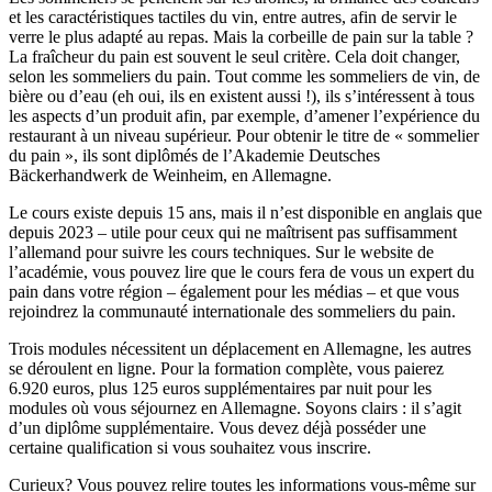
et les caractéristiques tactiles du vin, entre autres, afin de servir le
verre le plus adapté au repas. Mais la corbeille de pain sur la table ?
La fraîcheur du pain est souvent le seul critère. Cela doit changer,
selon les sommeliers du pain. Tout comme les sommeliers de vin, de
bière ou d’eau (eh oui, ils en existent aussi !), ils s’intéressent à tous
les aspects d’un produit afin, par exemple, d’amener l’expérience du
restaurant à un niveau supérieur. Pour obtenir le titre de « sommelier
du pain », ils sont diplômés de l’Akademie Deutsches
Bäckerhandwerk de Weinheim, en Allemagne.
Le cours existe depuis 15 ans, mais il n’est disponible en anglais que
depuis 2023 – utile pour ceux qui ne maîtrisent pas suffisamment
l’allemand pour suivre les cours techniques. Sur le website de
l’académie, vous pouvez lire que le cours fera de vous un expert du
pain dans votre région – également pour les médias – et que vous
rejoindrez la communauté internationale des sommeliers du pain.
Trois modules nécessitent un déplacement en Allemagne, les autres
se déroulent en ligne. Pour la formation complète, vous paierez
6.920 euros, plus 125 euros supplémentaires par nuit pour les
modules où vous séjournez en Allemagne. Soyons clairs : il s’agit
d’un diplôme supplémentaire. Vous devez déjà posséder une
certaine qualification si vous souhaitez vous inscrire.
Curieux? Vous pouvez relire toutes les informations vous-même sur